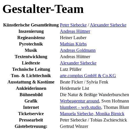
Gestalter-Team
Künstlerische Gesamtleitung
Peter Siebecke
/
Alexander Siebecke
Inszenierung
Andreas Hüttner
Regieassistenz
Heiner Lauber
Pyrotechnik
Mathias Kürbs
Musik
Andreas Goldmann
Textentwicklung
Andreas Hüttner
Liedtexte
Alexander Siebecke
Technische Leitung
Lutz Pfüller
Ton- & Lichttechnik
arte.complus GmbH & Co.KG
Ausstattung & Kostüme
Beate Ficker / Sylvia Fenk
Ankleiderinnen
Heidemarie List
Bühnenbild
Die Natur & fleißige Wanderburschen
Grafik
Werbeagentur around
, Sven Hofmann
Internet
blumbeet – web.studio
, Thomas Blu
Ticketservice
Manuela Siebecke, Monika Birnick
Pressearbeit
Peter Siebecke / Tobias Zschieschick
Gästebetreuung:
Gertrud Winzer