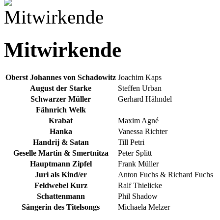
Mitwirkende
Oberst Johannes von Schadowitz
Joachim Kaps
August der Starke
Steffen Urban
Schwarzer Müller
Gerhard Hähndel
Fähnrich Welk
Krabat
Maxim Agné
Hanka
Vanessa Richter
Handrij & Satan
Till Petri
Geselle Martin & Smertnitza
Peter Splitt
Hauptmann Zipfel
Frank Müller
Juri als Kind/er
Anton Fuchs & Richard Fuchs
Feldwebel Kurz
Ralf Thielicke
Schattenmann
Phil Shadow
Sängerin des Titelsongs
Michaela Melzer