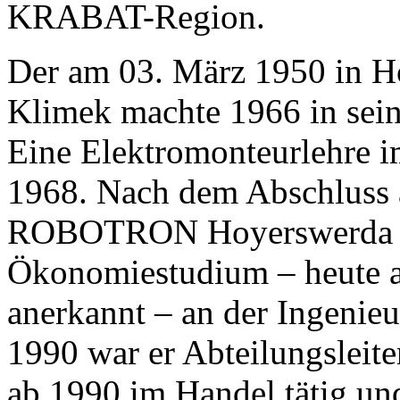
KRABAT
-Region.
Der am 03. März 1950 in H
Klimek machte 1966 in sein
Eine Elektromonteurlehre i
1968. Nach dem Abschluss a
ROBOTRON
Hoyerswerda f
Ökonomiestudium – heute a
anerkannt – an der Ingenie
1990 war er Abteilungsleite
ab 1990 im Handel tätig und 